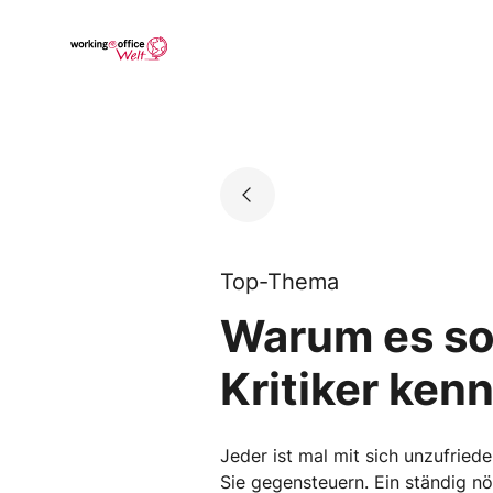
Skip
to
Go to landing page.
content
Top-Thema
Warum es so 
Kritiker ken
Jeder ist mal mit sich unzufriede
Sie gegensteuern. Ein ständig nö