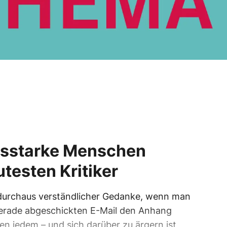
gsstarke Menschen
utesten Kritiker
n durchaus verständlicher Gedanke, wenn man
 gerade abgeschickten E-Mail den Anhang
en jedem – und sich darüber zu ärgern ist