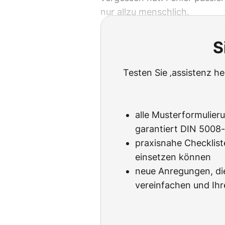
nur allzu menschlich.
S
Testen Sie ‚assistenz h
alle Musterformulier
garantiert DIN 5008
praxisnahe Checkliste
einsetzen können
neue Anregungen, die
vereinfachen und Ihr