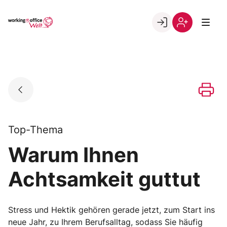
Skip
to
Go to landing page.
content
Willkommen
Registrierung
in
per
der
Kundennumme
working@office
Welt
Top-Thema
Warum Ihnen
Achtsamkeit guttut
Stress und Hektik gehören gerade jetzt, zum Start ins
neue Jahr, zu Ihrem Berufsalltag, sodass Sie häufig