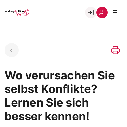
Skip
to
Go to landing page.
content
Willkommen
Registrierung
in
per
der
Kundennumme
working@office
Welt
Wo verursachen Sie
selbst Konflikte?
Lernen Sie sich
besser kennen!