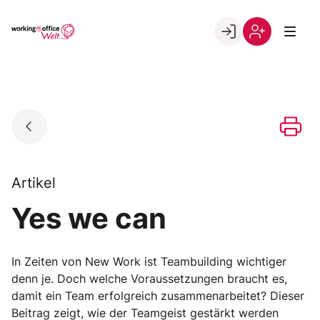
Skip
to
Go to landing page.
content
Willkommen
Registrierung
in
per
der
Kundennumme
working@office
Welt
Artikel
Yes we can
In Zeiten von New Work ist Teambuilding wichtiger
denn je. Doch welche Voraussetzungen braucht es,
damit ein Team erfolgreich zusammenarbeitet? Dieser
Beitrag zeigt, wie der Teamgeist gestärkt werden