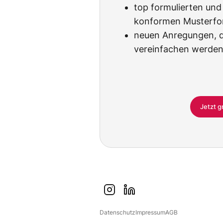
top formulierten und
konformen Musterfo
neuen Anregungen, di
vereinfachen werden
Jetzt g
i
l
n
i
Datenschutz
Impressum
AGB