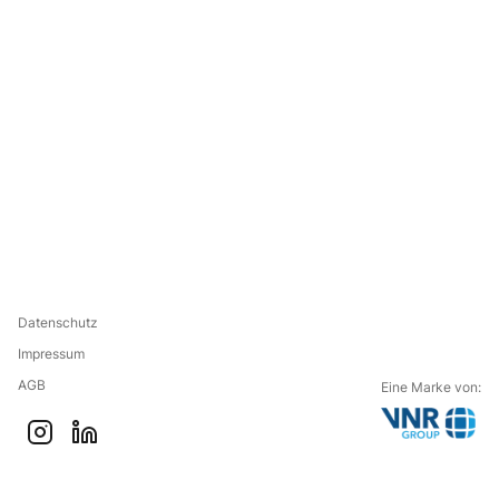
Datenschutz
Impressum
AGB
Eine Marke von:
G
i
l
o
n
i