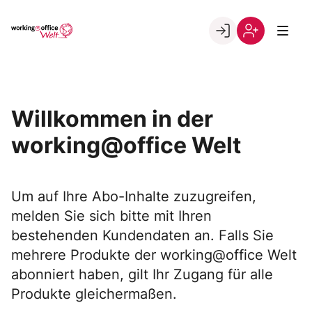
Skip
to
Go to landing page.
content
Willkommen
Registrierung
in
per
der
Kundennumme
working@office
Willkommen in der
Welt
working@office Welt
Um auf Ihre Abo-Inhalte zuzugreifen,
melden Sie sich bitte mit Ihren
bestehenden Kundendaten an. Falls Sie
mehrere Produkte der working@office Welt
abonniert haben, gilt Ihr Zugang für alle
Produkte gleichermaßen.