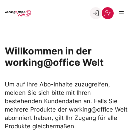
Skip
to
Go to landing page.
content
Willkommen
Registrierung
in
per
der
Kundennumme
working@office
Willkommen in der
Welt
working@office Welt
Um auf Ihre Abo-Inhalte zuzugreifen,
melden Sie sich bitte mit Ihren
bestehenden Kundendaten an. Falls Sie
mehrere Produkte der working@office Welt
abonniert haben, gilt Ihr Zugang für alle
Produkte gleichermaßen.