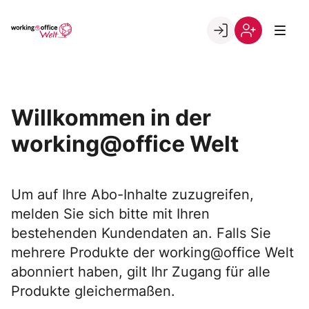
Skip
to
Go to landing page.
content
Willkommen
Registrierung
in
per
der
Kundennumme
working@office
Willkommen in der
Welt
working@office Welt
Um auf Ihre Abo-Inhalte zuzugreifen,
melden Sie sich bitte mit Ihren
bestehenden Kundendaten an. Falls Sie
mehrere Produkte der working@office Welt
abonniert haben, gilt Ihr Zugang für alle
Produkte gleichermaßen.