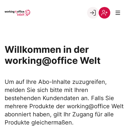
Skip
to
Go to landing page.
content
Willkommen
Registrierung
in
per
der
Kundennumme
working@office
Willkommen in der
Welt
working@office Welt
Um auf Ihre Abo-Inhalte zuzugreifen,
melden Sie sich bitte mit Ihren
bestehenden Kundendaten an. Falls Sie
mehrere Produkte der working@office Welt
abonniert haben, gilt Ihr Zugang für alle
Produkte gleichermaßen.