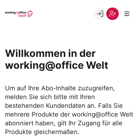
Skip
to
Go to landing page.
content
Willkommen
Registrierung
in
per
der
Kundennumme
working@office
Willkommen in der
Welt
working@office Welt
Um auf Ihre Abo-Inhalte zuzugreifen,
melden Sie sich bitte mit Ihren
bestehenden Kundendaten an. Falls Sie
mehrere Produkte der working@office Welt
abonniert haben, gilt Ihr Zugang für alle
Produkte gleichermaßen.