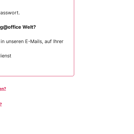
Passwort.
ng@office Welt?
n unseren E-Mails, auf Ihrer
ienst
en?
?