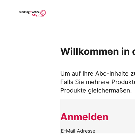
Skip
to
Go to landing page.
content
Willkommen in 
Um auf Ihre Abo-Inhalte z
Falls Sie mehrere Produkte
Produkte gleichermaßen.
Anmelden