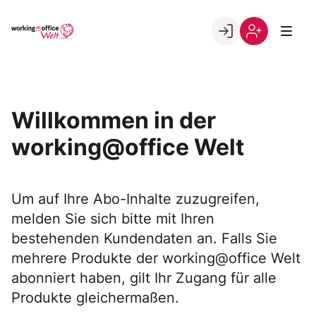
Skip
to
Go to landing page.
content
Willkommen
Registrierung
in
per
der
Kundennumme
working@office
Willkommen in der
Welt
working@office Welt
Um auf Ihre Abo-Inhalte zuzugreifen,
melden Sie sich bitte mit Ihren
bestehenden Kundendaten an. Falls Sie
mehrere Produkte der working@office Welt
abonniert haben, gilt Ihr Zugang für alle
Produkte gleichermaßen.