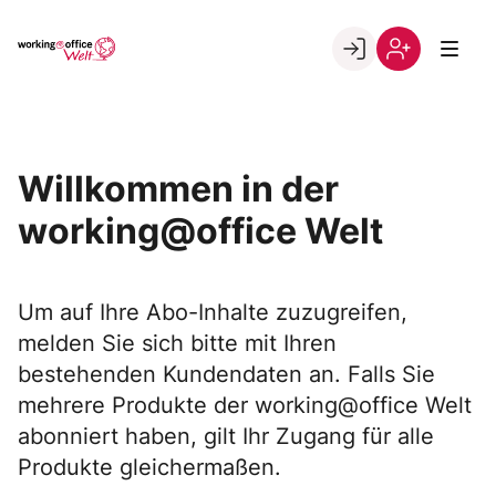
Skip
to
Go to landing page.
content
Willkommen
Registrierung
in
per
der
Kundennumme
working@office
Willkommen in der
Welt
working@office Welt
Um auf Ihre Abo-Inhalte zuzugreifen,
melden Sie sich bitte mit Ihren
bestehenden Kundendaten an. Falls Sie
mehrere Produkte der working@office Welt
abonniert haben, gilt Ihr Zugang für alle
Produkte gleichermaßen.