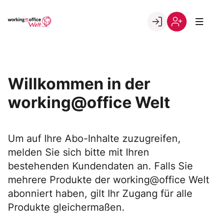
Skip
to
Go to landing page.
content
Willkommen
Registrierung
in
per
der
Kundennumme
working@office
Willkommen in der
Welt
working@office Welt
Um auf Ihre Abo-Inhalte zuzugreifen,
melden Sie sich bitte mit Ihren
bestehenden Kundendaten an. Falls Sie
mehrere Produkte der working@office Welt
abonniert haben, gilt Ihr Zugang für alle
Produkte gleichermaßen.