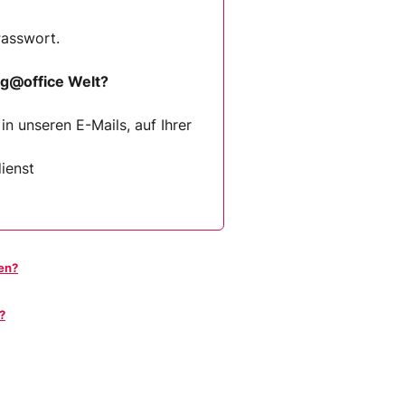
Passwort.
ng@office Welt?
n unseren E-Mails, auf Ihrer
ienst
en?
?