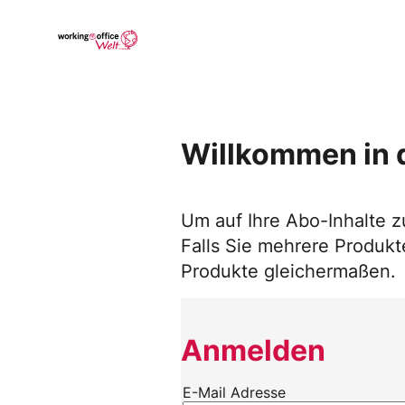
Skip
to
Go to landing page.
content
Willkommen in 
Um auf Ihre Abo-Inhalte z
Falls Sie mehrere Produkte
Produkte gleichermaßen.
Anmelden