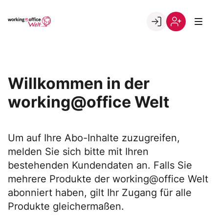
Skip
to
Go to landing page.
content
Willkommen
Registrierung
in
per
der
Kundennumme
working@office
Willkommen in der
Welt
working@office Welt
Um auf Ihre Abo-Inhalte zuzugreifen,
melden Sie sich bitte mit Ihren
bestehenden Kundendaten an. Falls Sie
mehrere Produkte der working@office Welt
abonniert haben, gilt Ihr Zugang für alle
Produkte gleichermaßen.