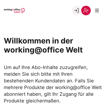
Skip
to
Go to landing page.
content
Willkommen
Registrierung
in
per
der
Kundennumme
working@office
Willkommen in der
Welt
working@office Welt
Um auf Ihre Abo-Inhalte zuzugreifen,
melden Sie sich bitte mit Ihren
bestehenden Kundendaten an. Falls Sie
mehrere Produkte der working@office Welt
abonniert haben, gilt Ihr Zugang für alle
Produkte gleichermaßen.