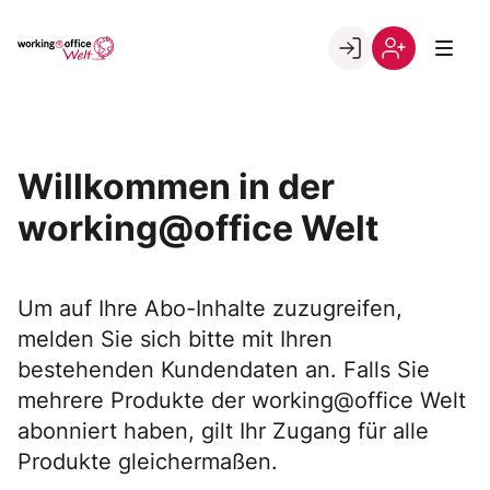
Skip
to
Go to landing page.
content
Willkommen
Registrierung
in
per
der
Kundennumme
working@office
Willkommen in der
Welt
working@office Welt
Um auf Ihre Abo-Inhalte zuzugreifen,
melden Sie sich bitte mit Ihren
bestehenden Kundendaten an. Falls Sie
mehrere Produkte der working@office Welt
abonniert haben, gilt Ihr Zugang für alle
Produkte gleichermaßen.