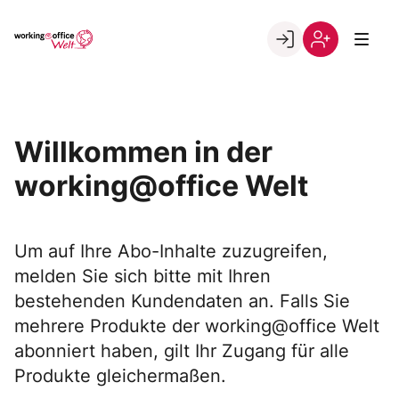
Skip
to
Go to landing page.
content
Willkommen
Registrierung
in
per
der
Kundennumme
working@office
Willkommen in der
Welt
working@office Welt
Um auf Ihre Abo-Inhalte zuzugreifen,
melden Sie sich bitte mit Ihren
bestehenden Kundendaten an. Falls Sie
mehrere Produkte der working@office Welt
abonniert haben, gilt Ihr Zugang für alle
Produkte gleichermaßen.