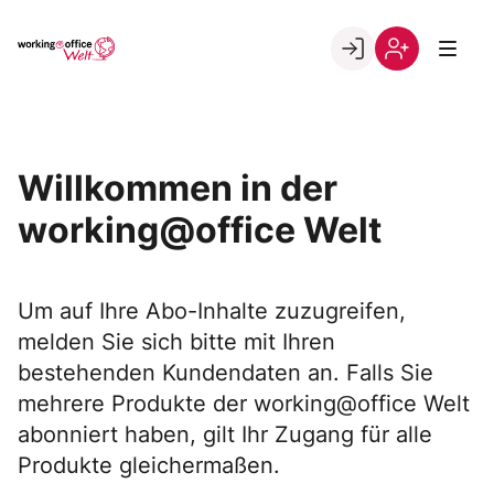
Skip
to
Go to landing page.
content
Willkommen
Registrierung
in
per
der
Kundennumme
working@office
Willkommen in der
Welt
working@office Welt
Um auf Ihre Abo-Inhalte zuzugreifen,
melden Sie sich bitte mit Ihren
bestehenden Kundendaten an. Falls Sie
mehrere Produkte der working@office Welt
abonniert haben, gilt Ihr Zugang für alle
Produkte gleichermaßen.