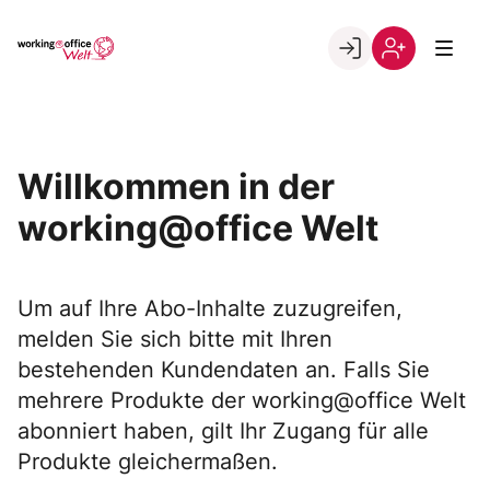
Skip
to
Go to landing page.
content
Willkommen
Registrierung
in
per
der
Kundennumme
working@office
Willkommen in der
Welt
working@office Welt
Um auf Ihre Abo-Inhalte zuzugreifen,
melden Sie sich bitte mit Ihren
bestehenden Kundendaten an. Falls Sie
mehrere Produkte der working@office Welt
abonniert haben, gilt Ihr Zugang für alle
Produkte gleichermaßen.