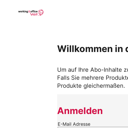
Skip
to
Go to landing page.
content
Willkommen in 
Um auf Ihre Abo-Inhalte z
Falls Sie mehrere Produkte
Produkte gleichermaßen.
Anmelden