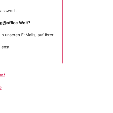
Passwort.
ng@office Welt?
n unseren E-Mails, auf Ihrer
ienst
en?
?