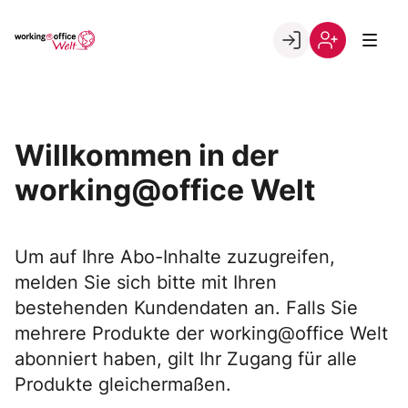
Skip
to
Go to landing page.
content
Willkommen
Registrierung
in
per
der
Kundennumme
working@office
Willkommen in der
Welt
working@office Welt
Um auf Ihre Abo-Inhalte zuzugreifen,
melden Sie sich bitte mit Ihren
bestehenden Kundendaten an. Falls Sie
mehrere Produkte der working@office Welt
abonniert haben, gilt Ihr Zugang für alle
Produkte gleichermaßen.