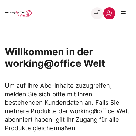
Skip
to
Go to landing page.
content
Willkommen
Registrierung
in
per
der
Kundennumme
working@office
Willkommen in der
Welt
working@office Welt
Um auf Ihre Abo-Inhalte zuzugreifen,
melden Sie sich bitte mit Ihren
bestehenden Kundendaten an. Falls Sie
mehrere Produkte der working@office Welt
abonniert haben, gilt Ihr Zugang für alle
Produkte gleichermaßen.