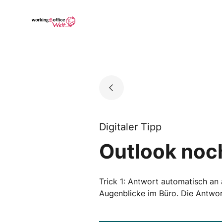
Skip
to
Go to landing page.
content
Digitaler Tipp
Outlook noch
Trick 1: Antwort automatisch an
Augenblicke im Büro. Die Antwort