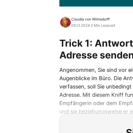
Claudia von Wilmsdorff
09.12.2024
·
2 Min Lesezeit
Trick 1: Antwor
Adresse sende
Angenommen, Sie sind vor ei
Augenblicke im Büro. Die Antw
verfassen, soll Sie unbedingt
Adresse. Mit diesem Kniff fun
Empfängerin oder dem Empfän
und sie beziehungsweise er e
S