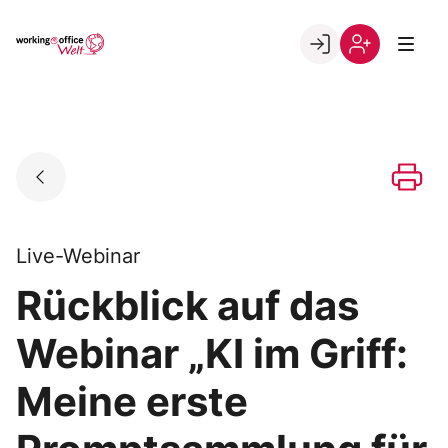
Skip
to
Go to landing page.
content
Willkommen
Registrierung
in
per
der
Kundennumme
working@office
Welt
Live-Webinar
Rückblick auf das
Webinar „KI im Griff:
Meine erste