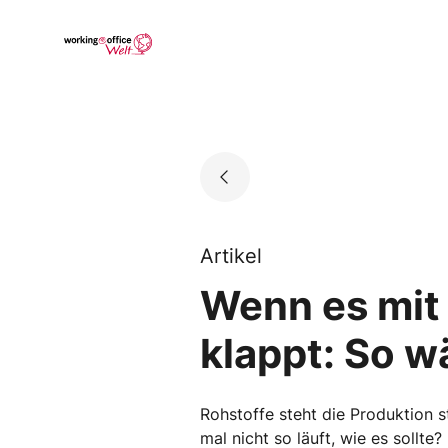
Skip
to
Go to landing page.
content
Artikel
Wenn es mit 
klappt: So w
Rohstoffe steht die Produktion s
mal nicht so läuft, wie es soll