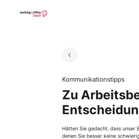
Skip
to
Go to landing page.
content
Kommunikationstipps
Zu Arbeitsbe
Entscheidu
Hätten Sie gedacht, dass unser 
denen Sie besser keine schwierig