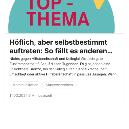
Höflich, aber selbstbestimmt
auftreten: So fällt es anderen
viel leichter, Ihr Nein zu
Nichts gegen Hilfsbereitschaft und Kollegialität: Jede gute
Zusammenarbeit fußt auf diesen Tugenden. Es gibt jedoch eine
akzeptieren
unsichtbare Grenze, bei der Kollegialität in Konfliktscheuheit
umschlägt oder aktive Hilfsbereitschaft in passives Jasagen. Wenn
Sie sich bisweilen über ein zu schnelles Ja aus Ihrem Munde ärgern:
Machen Sie doch einmal den Schnell-Test, um festzustellen, wo Sie
Kommunikation
Musterschreiben
stehen.
11.03.2024
·
6 Min Lesezeit