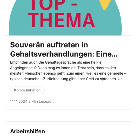
Souverän auftreten in
Gehaltsverhandlungen: Eine
Frage der richtigen
Empfinden auch Sie Gehaltsgespräche als eine heikle
Angelegenheit? Dann mag es Ihnen ein Trost sein, dass es den
Vorbereitung
meisten Menschen ebenso geht. Zum einen, weil es eine generelle –
typisch deutsche – Zurückhaltung gibt, über Geld zu sprechen. Und
zum anderen, weil es eine lange Tradition gibt, Mitarbeitende zu
entmutigen (oder es ihnen vertraglich zu untersagen), über ihr
Kommunikation
Gehalt Auskunft zu geben. Nur durch einen Zufall erfahren Sie so
etwa, dass der später eingestellte und vergleichbar qualifizierte
11.11.2024
·
8 Min Lesezeit
Kollege 15 Prozent mehr „verdient“ als Sie.
Arbeitshilfen