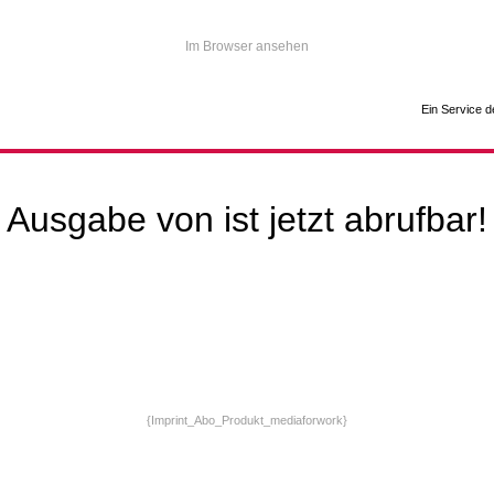
Im Browser ansehen
Ein Service d
Ausgabe von ist jetzt abrufbar!
{Imprint_Abo_Produkt_mediaforwork}