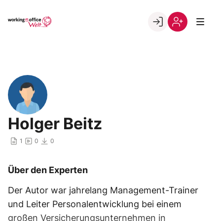
Skip
to
Go to landing page.
content
Willkommen
Registrierung
in
per
der
Kundennumme
working@office
Welt
Holger Beitz
1
0
0
Über den Experten
Der Autor war jahrelang Management-Trainer
und Leiter Personalentwicklung bei einem
großen Versicherungsunternehmen in