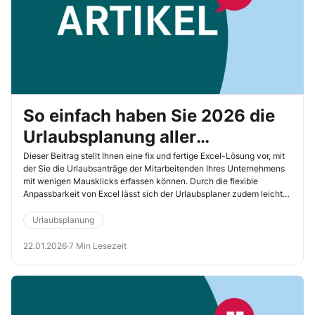
So einfach haben Sie 2026 die
Urlaubsplanung aller
Mitarbeitenden im Blick
Dieser Beitrag stellt Ihnen eine fix und fertige Excel-Lösung vor, mit
der Sie die Urlaubsanträge der Mitarbeitenden Ihres Unternehmens
mit ­wenigen Mausklicks erfassen können. Durch die flexible
Anpassbarkeit von Excel lässt sich der Urlaubsplaner zudem leicht
an Ihre individuellen Anforderungen anpassen.
Urlaubsplanung
22.01.2026
·
7 Min Lesezeit