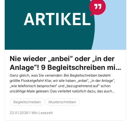
Nie wieder „anbei“ oder „in der
Anlage“! 9 Begleitschreiben mit
Mehrwert
Ganz gleich, was Sie versenden: Bei Begleitschreiben besteht
größte Floskelgefahr! Klar, wir alle haben „anbei“, „in der Anlage“,
„wie telefonisch besprochen“ und „bezugnehmend auf“ schon
unzählige Male gelesen: Das verleitet natürlich dazu, das auch
selbst zu schreiben. Doch lassen Sie sich nicht in Versuchung
führen! Unsere neun Musterschreiben zeigen Ihnen, wie Sie Ihre
Begleitschreiben
Musterschreiben
Begleitschreiben floskelfrei formulieren und ihnen durch eine
persönliche Note Mehrwert verleihen.
23.01.2026
·
1 Min Lesezeit