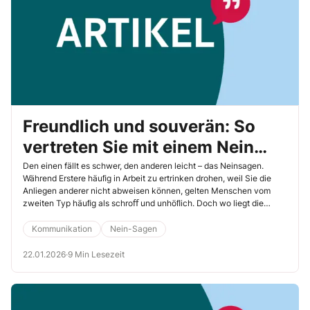
Freundlich und souverän: So
vertreten Sie mit einem Nein
Ihre Interessen
Den einen fällt es schwer, den anderen leicht – das Neinsagen.
Während Erstere häuﬁg in Arbeit zu ertrinken drohen, weil Sie die
Anliegen anderer nicht abweisen können, gelten Menschen vom
zweiten Typ häuﬁg als schroﬀ und unhöﬂich. Doch wo liegt die
goldene Mitte? In diesem Beitrag lesen Sie, wie Sie Ihrer
persönlichen Linie folgen, ohne andere dadurch vor den Kopf zu
Kommunikation
Nein-Sagen
stoßen.
22.01.2026
·
9 Min Lesezeit